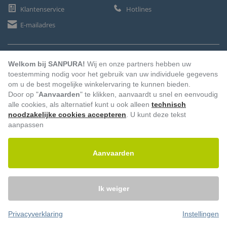
Klantenservice
Hotlines
E-mailadres
BETAALMETHODEN
Welkom bij SANPURA!
Wij en onze partners hebben uw
toestemming nodig voor het gebruik van uw individuele gegevens
om u de best mogelijke winkelervaring te kunnen bieden.
Door op "
Aanvaarden
" te klikken, aanvaardt u snel en eenvoudig
Vooruitbetaling
Factuur
Automatische afschrijving
alle cookies, als alternatief kunt u ook alleen
technisch
noodzakelijke cookies accepteren
. U kunt deze tekst
aanpassen
Aanvaarden
Ik weiger
Privacyverklaring
Instellingen
© 2026 – Sanpura. Alle rechten voorbehouden.