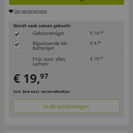
Op verlanglijstje
Wordt vaak samen gekocht:
Gebitsreiniger
€
14
,
99
Bijpassende AA-
€
4
,
98
batterijen
Prijs voor alles
€
19
,
97
samen:
€
19
,
97
incl. btw
excl. verzendkosten
In de winkelwagen