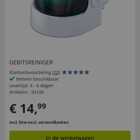
GEBITSREINIGER
Klantenbeoordeling (
22
):
Meteen beschikbaar
Levertijd:
4 - 6 dagen
Artikelnr.:
93106
€
14
,
99
incl. btw
excl. verzendkosten
In de winkelwagen