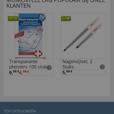
KLANTEN
-50
%
4,5
Transparante
Nagelvijlset, 2
pleisters 100 stuks
Stuks
98 €
5,
99 €
9
,
4,
99 €
TOP CATEGORIEËN