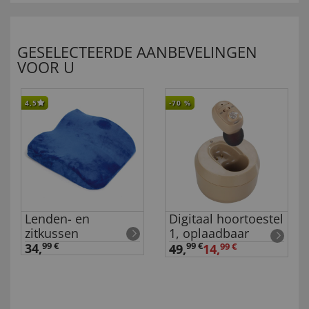
GESELECTEERDE AANBEVELINGEN
VOOR U
4,5
-70
%
Lenden- en
Digitaal hoortoestel
zitkussen
1, oplaadbaar
34,
99 €
99 €
49
,
14,
99 €