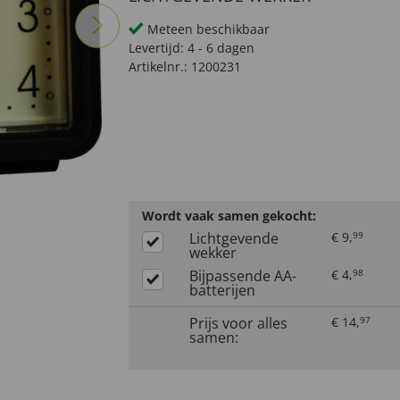
Meteen beschikbaar
Levertijd:
4 - 6 dagen
Artikelnr.:
1200231
Wordt vaak samen gekocht:
Lichtgevende
€
9
,
99
wekker
Bijpassende AA-
€
4
,
98
batterijen
Prijs voor alles
€
14
,
97
samen: