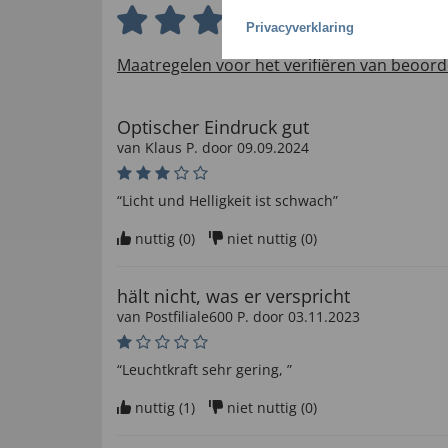
3.7 van 5 sterren
Privacyverklaring
Maatregelen voor het verifiëren van beoord
Optischer Eindruck gut
van
Klaus P
. door
09.09.2024
“Licht und Helligkeit ist schwach”
nuttig (
0
)
niet nuttig (
0
)
hält nicht, was er verspricht
van
Postfiliale600 P
. door
03.11.2023
“Leuchtkraft sehr gering, ”
nuttig (
1
)
niet nuttig (
0
)