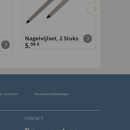
Nagelvijlset, 2 Stuks
Magneti
5,
15,
99 €
99 €
or senioren
Incontinentiebroekjes
CONTACT