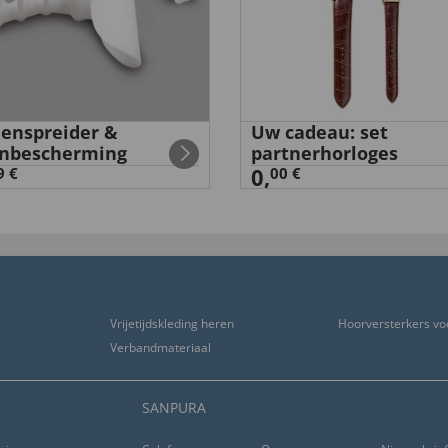
enspreider &
Uw cadeau: set
nbescherming
partnerhorloges
0,
9 €
00 €
Vrijetijdskleding heren
Hoorversterkers vo
Verbandmateriaal
SANPURA
, die Beleuchtung findet