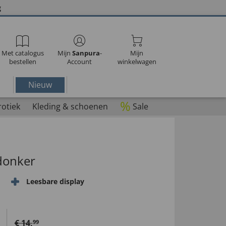
g
Met catalogus
Mijn
Sanpura
-
Mijn
bestellen
Account
winkelwagen
Nieuw
%
rotiek
Kleding & schoenen
Sale
 donker
Leesbare display
€
14
,
99