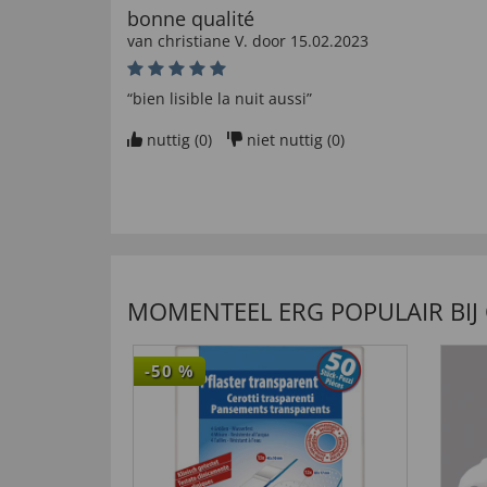
bonne qualité
van
christiane V
. door
15.02.2023
“bien lisible la nuit aussi”
nuttig (
0
)
niet nuttig (
0
)
gut ablesbar
van
Horst A
. door
08.10.2022
“hohe Ganggenauigkeit”
MOMENTEEL ERG POPULAIR BIJ
nuttig (
1
)
niet nuttig (
0
)
-50
%
van
Joachim S
. door
02.02.2022
“Der Leuchteffekt ist so gut wie nicht vorhanden”
nuttig (
0
)
niet nuttig (
0
)