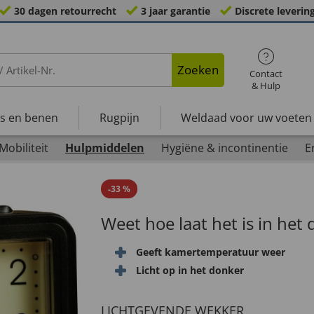
30 dagen retourrecht
3 jaar garantie
Discrete leverin
Zoeken
Contact
& Hulp
s en benen
Rugpijn
Weldaad voor uw voeten
Mobiliteit
Hulpmiddelen
Hygiëne & incontinentie
E
-
33
%
Weet hoe laat het is in het
Geeft kamertemperatuur weer
Licht op in het donker
LICHTGEVENDE WEKKER