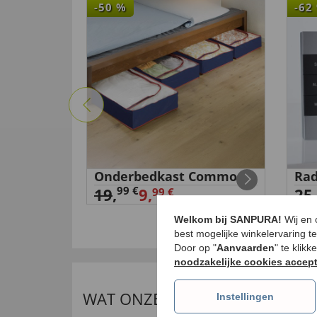
-50
%
-62
htlampje
Onderbedkast Commode
Rad
99 €
19
,
9,
25
,
99 €
Welkom bij SANPURA!
Wij en
best mogelijke winkelervaring t
Door op "
Aanvaarden
" te klik
noodzakelijke cookies accep
WAT ONZE INTERNATIONALE K
Instellingen