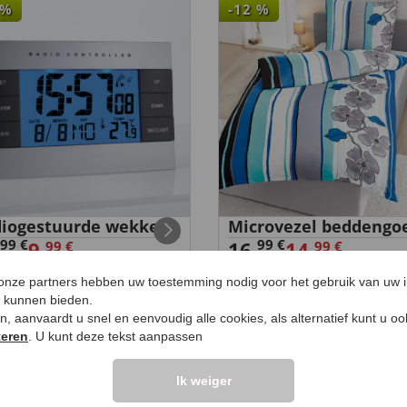
%
-12
%
iogestuurde wekker
Microvezel beddengo
99 €
99 €
9,
16
,
14,
99 €
99 €
 onze partners hebben uw toestemming nodig voor het gebruik van uw 
e kunnen bieden.
ken, aanvaardt u snel en eenvoudig alle cookies, als alternatief kunt u o
teren
. U kunt deze tekst aanpassen
LANTEN ZEGGEN
UW PRODUCTVRA
Ik weiger