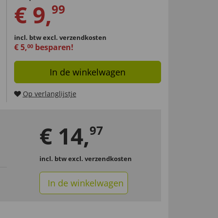
€
9
,
99
incl. btw
excl. verzendkosten
€
5
,
besparen!
00
In de winkelwagen
Op verlanglijstje
€
14
,
97
incl. btw
excl. verzendkosten
In de winkelwagen