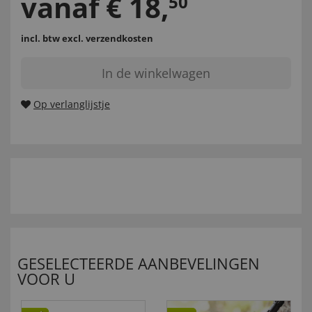
vanaf
€
18
,
50
incl. btw
excl. verzendkosten
In de winkelwagen
Op verlanglijstje
GESELECTEERDE AANBEVELINGEN
VOOR U