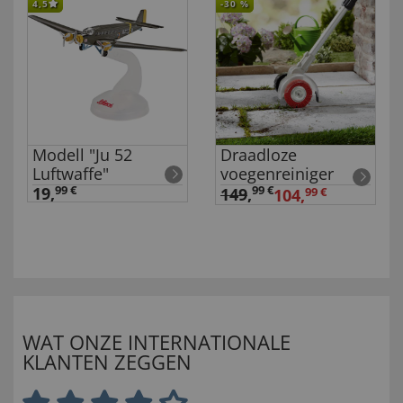
4,5
-30
%
Modell "Ju 52
Draadloze
Luftwaffe"
voegenreiniger
19,
99 €
99 €
149
,
104,
99 €
WAT ONZE INTERNATIONALE
KLANTEN ZEGGEN