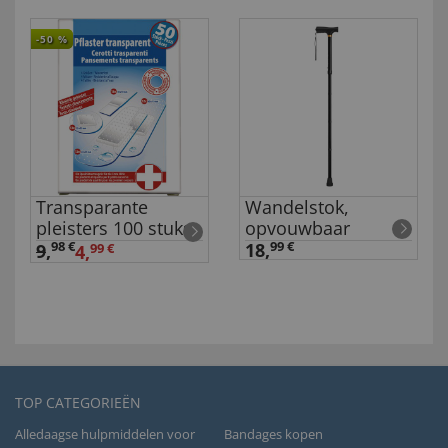
-50
%
Transparante
Wandelstok,
pleisters 100 stuks
opvouwbaar
98 €
18,
99 €
9
,
4,
99 €
TOP CATEGORIEËN
Alledaagse hulpmiddelen voor
Bandages kopen