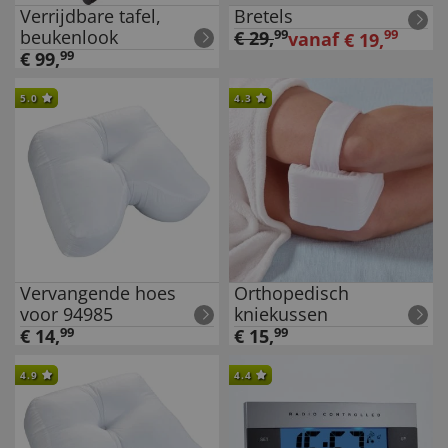
Verrijdbare tafel,
Bretels
beukenlook
€
29
,
99
99
vanaf
€
19
,
€
99
,
99
5.0
4.3
Vervangende hoes
Orthopedisch
voor 94985
kniekussen
€
14
,
99
€
15
,
99
4.9
4.4