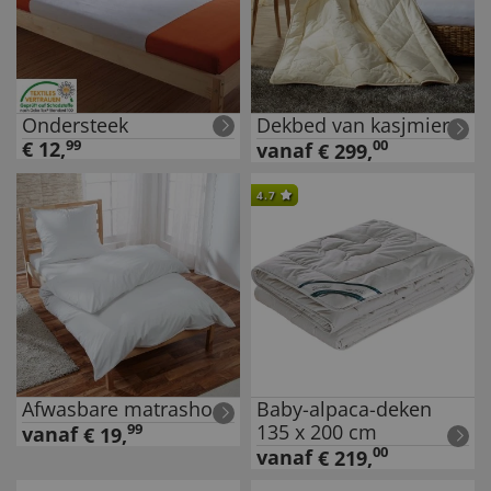
Ondersteek
Dekbed van kasjmier
€
12
,
99
00
vanaf
€
299
,
4.7
Afwasbare matrashoes
Baby-alpaca-deken
135 x 200 cm
99
vanaf
€
19
,
00
vanaf
€
219
,