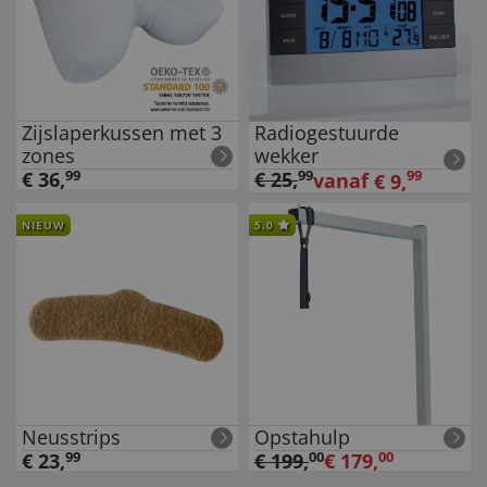
Zijslaperkussen met 3
Radiogestuurde
zones
wekker
€
36
,
99
€
25
,
99
99
vanaf
€
9
,
NIEUW
5.0
Neusstrips
Opstahulp
€
23
,
99
€
199
,
00
€
179
,
00