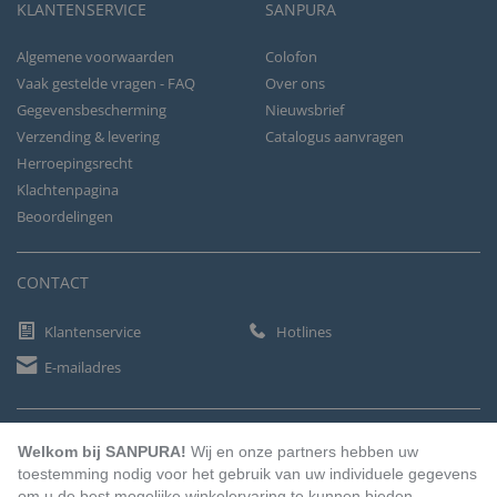
KLANTENSERVICE
SANPURA
Algemene voorwaarden
Colofon
Vaak gestelde vragen - FAQ
Over ons
Gegevensbescherming
Nieuwsbrief
Verzending & levering
Catalogus aanvragen
Herroepingsrecht
Klachtenpagina
Beoordelingen
CONTACT
Klantenservice
Hotlines
E-mailadres
BETAALMETHODEN
Welkom bij SANPURA!
Wij en onze partners hebben uw
toestemming nodig voor het gebruik van uw individuele gegevens
om u de best mogelijke winkelervaring te kunnen bieden.