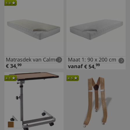
5.0
Matrasdek van Calmuc
Maat 1: 90 x 200 cm
€
34
,
99
99
vanaf
€
54
,
4.1
4.5