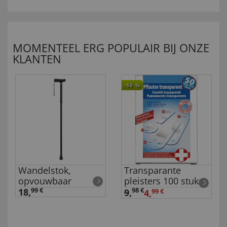
MOMENTEEL ERG POPULAIR BIJ ONZE
KLANTEN
-50
%
Wandelstok,
Transparante
opvouwbaar
pleisters 100 stuks
18,
99 €
98 €
9
,
4,
99 €