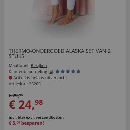
THERMO-ONDERGOED ALASKA SET VAN 2
STUKS
Maattabel:
Bekijken
Klantenbeoordeling (
4
):
Artikel is helaas uitverkocht
Artikelnr.:
36269
€
29
,
98
€
24
,
98
incl. btw
excl. verzendkosten
€
5
,
besparen!
00