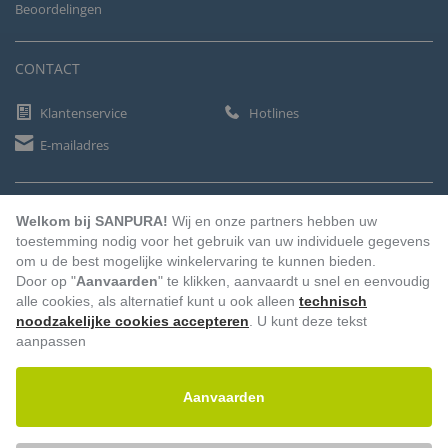
Beoordelingen
CONTACT
Klantenservice
Hotlines
E-mailadres
BETAALMETHODEN
Welkom bij SANPURA!
Wij en onze partners hebben uw
toestemming nodig voor het gebruik van uw individuele gegevens
om u de best mogelijke winkelervaring te kunnen bieden.
Door op "
Aanvaarden
" te klikken, aanvaardt u snel en eenvoudig
Vooruitbetaling
Factuur
Automatische afschrijving
alle cookies, als alternatief kunt u ook alleen
technisch
noodzakelijke cookies accepteren
. U kunt deze tekst
aanpassen
Aanvaarden