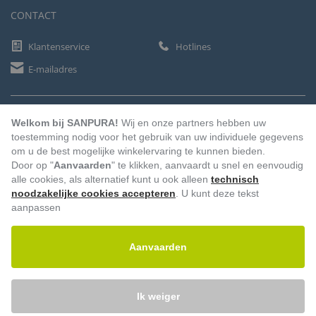
CONTACT
Klantenservice
Hotlines
E-mailadres
BETAALMETHODEN
Welkom bij SANPURA!
Wij en onze partners hebben uw
toestemming nodig voor het gebruik van uw individuele gegevens
om u de best mogelijke winkelervaring te kunnen bieden.
Door op "
Aanvaarden
" te klikken, aanvaardt u snel en eenvoudig
Vooruitbetaling
Factuur
Automatische afschrijving
alle cookies, als alternatief kunt u ook alleen
technisch
noodzakelijke cookies accepteren
. U kunt deze tekst
aanpassen
Aanvaarden
Ik weiger