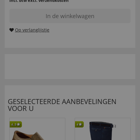
incl. btw
excl. verzendkosten
In de winkelwagen
Op verlanglijstje
GESELECTEERDE AANBEVELINGEN
VOOR U
4,5
4