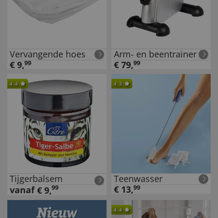
Vervangende hoes
Arm- en beentrainer
€
9
,
99
€
79
,
99
4.4
4.3
Tijgerbalsem
Teenwasser
99
€
13
,
99
vanaf
€
9
,
4.4