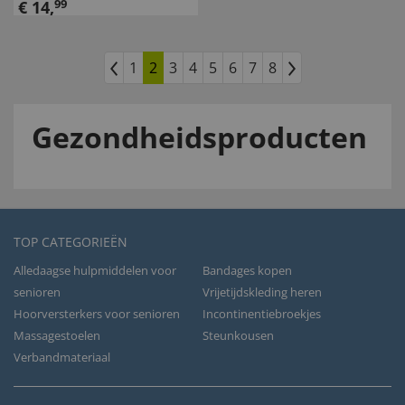
€
14
,
99
1
2
3
4
5
6
7
8
Gezondheidsproducten
TOP CATEGORIEËN
Alledaagse hulpmiddelen voor
Bandages kopen
senioren
Vrijetijdskleding heren
Hoorversterkers voor senioren
Incontinentiebroekjes
Massagestoelen
Steunkousen
Verbandmateriaal