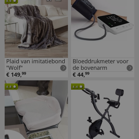
4.6
Plaid van imitatiebond
Bloeddrukmeter voor
"Wolf"
de bovenarm
€
149
,
99
€
44
,
99
4.8
4.4