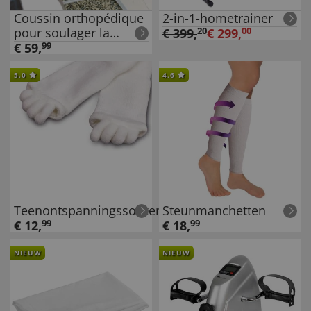
Coussin orthopédique
2-in-1-hometrainer
pour soulager la
€
399
,
20
€
299
,
00
pression
€
59
,
99
5.0
4.6
Teenontspanningssokken
Steunmanchetten
€
12
,
99
€
18
,
99
NIEUW
NIEUW