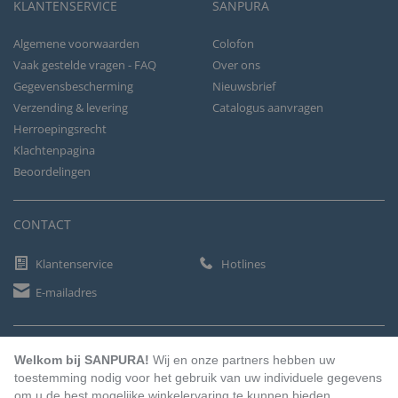
KLANTENSERVICE
SANPURA
Algemene voorwaarden
Colofon
Vaak gestelde vragen - FAQ
Over ons
Gegevensbescherming
Nieuwsbrief
Verzending & levering
Catalogus aanvragen
Herroepingsrecht
Klachtenpagina
Beoordelingen
CONTACT
Klantenservice
Hotlines
E-mailadres
BETAALMETHODEN
Welkom bij SANPURA!
Wij en onze partners hebben uw
toestemming nodig voor het gebruik van uw individuele gegevens
om u de best mogelijke winkelervaring te kunnen bieden.