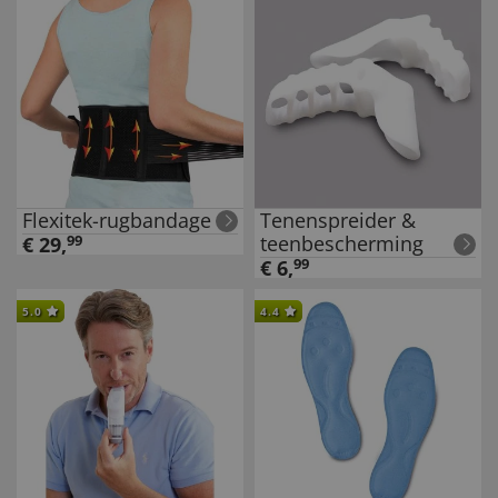
Flexitek-rugbandage
Tenenspreider &
teenbescherming
€
29
,
99
€
6
,
99
5.0
4.4