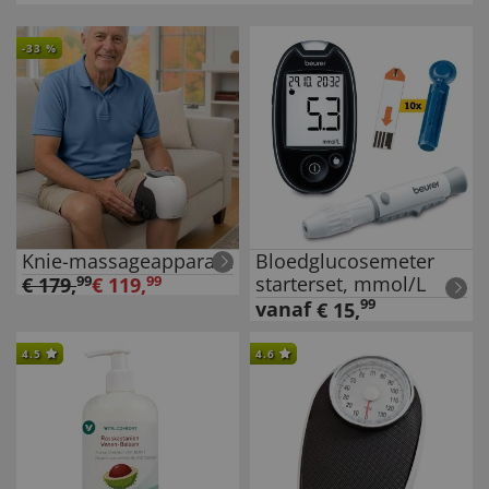
-
33
%
Knie-massageapparaat
Bloedglucosemeter
starterset, mmol/L
€
179
,
99
€
119
,
99
99
vanaf
€
15
,
4.5
4.6