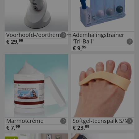
Voorhoofd-/oorthermometer
Ademhalingstrainer
'Tri-Ball'
€
29
,
99
€
9
,
99
Marmotcrème
Softgel-teenspalk S/M
€
7
,
99
€
23
,
99