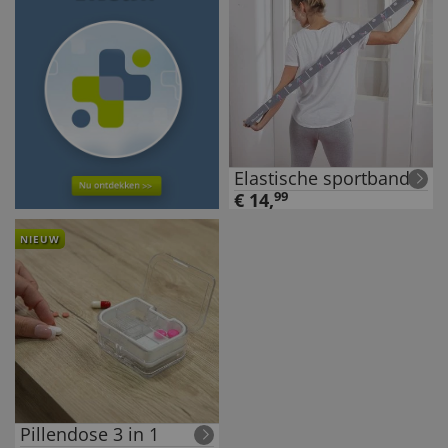
Elastische sportband
€
14
,
99
NIEUW
Pillendose 3 in 1