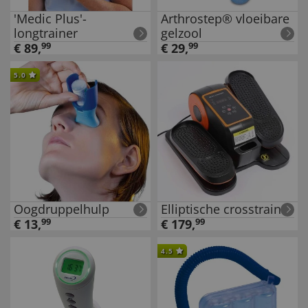
'Medic Plus'-
Arthrostep® vloeibare
longtrainer
gelzool
€
89
,
99
€
29
,
99
5.0
Oogdruppelhulp
Elliptische crosstrainer
€
13
,
99
€
179
,
99
4.5