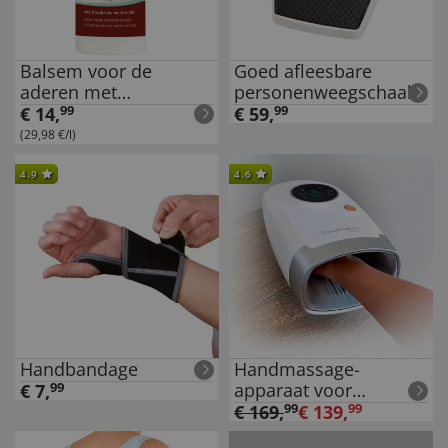
Balsem voor de
Goed afleesbare
aderen met
personenweegschaal
paardenkastanje
€
14
,
99
€
59
,
99
(29,98 €/l)
4.9
4.6
Handbandage
Handmassage-
apparaat voor
€
7
,
99
druktherapie
€
169
,
99
€
139
,
99