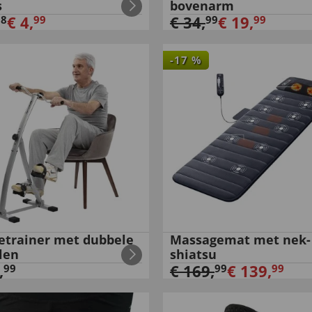
s
bovenarm
€
4
,
€
34
,
€
19
,
98
99
99
99
-
17
%
trainer met dubbele
Massagemat met nek-
len
shiatsu
,
€
169
,
€
139
,
99
99
99