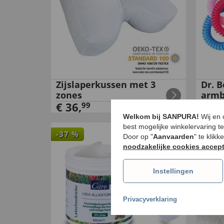
Zijslaperkussen met 3
Dr. 
zones
arm
€
36
,
€
9
,
99
Welkom bij SANPURA!
Wij en
best mogelijke winkelervaring t
-
37
%
Door op "
Aanvaarden
" te klik
noodzakelijke cookies accep
Instellingen
Privacyverklaring