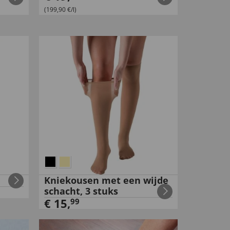
(199,90 €/l)
Kniekousen met een wijde
schacht, 3 stuks
€
15
,
99