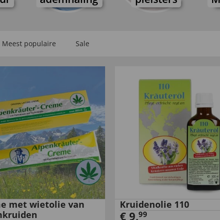
Meest populaire
Sale
e met wietolie van
Kruidenolie 110
nkruiden
€
9
,
99