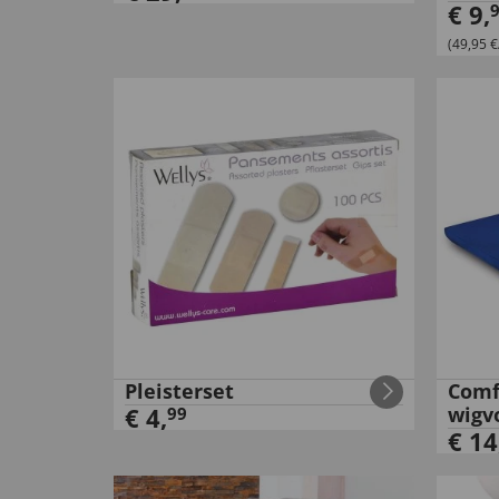
€
9
,
(49,95 €/
Pleisterset
Comf
€
4
,
wigv
99
€
14