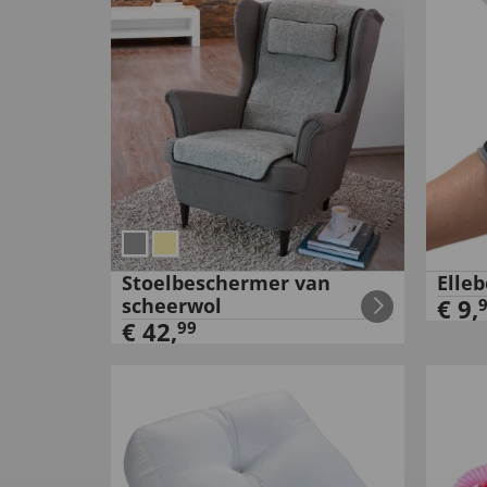
Stoelbeschermer van
Elle
scheerwol
€
9
,
€
42
,
99