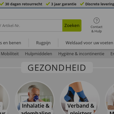
30 dagen retourrecht
3 jaar garantie
Discrete leverin
Zoeken
Contact
& Hulp
s en benen
Rugpijn
Weldaad voor uw voeten
Mobiliteit
Hulpmiddelen
Hygiëne & incontinentie
E
GEZONDHEID
­
Inhalatie &
Verband &
ur
ademhaling
pleisters
M