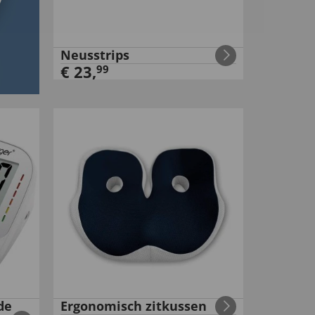
Neusstrips
€
23
,
99
de
Ergonomisch zitkussen