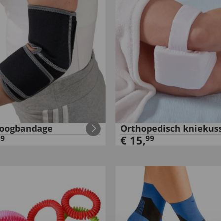
boogbandage
Orthopedisch kniekus
€
15
,
99
99