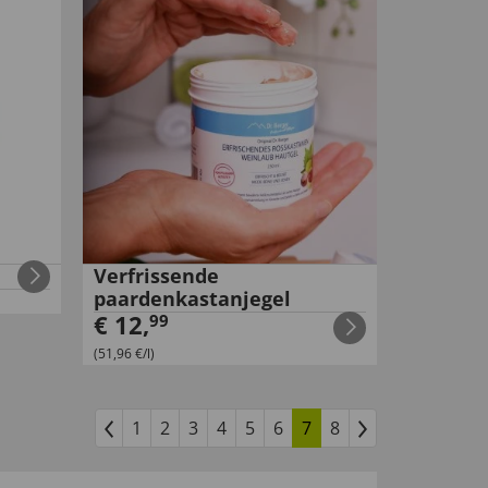
Verfrissende
paardenkastanjegel
€
12
,
99
(51,96 €/l)
1
2
3
4
5
6
7
8