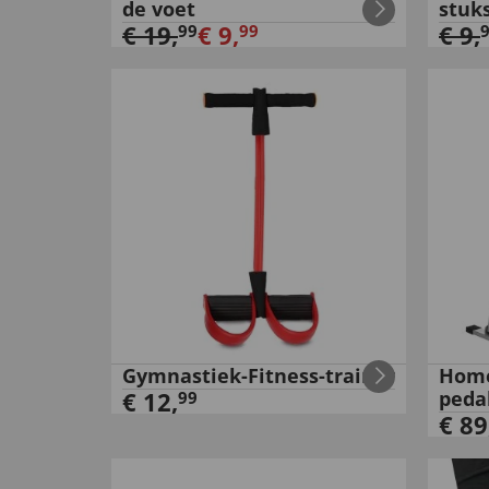
de voet
stuk
€
19
,
€
9
,
€
9
,
99
99
Gymnastiek-Fitness-trainer
Home
€
12
,
peda
99
€
89