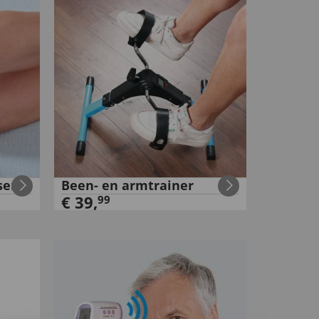
sen
Been- en armtrainer
€
39
,
99