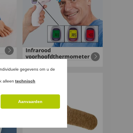
Infrarood
voorhoofdthermometer
€
29
,
€
19
,
99
99
individuele gegevens om u de
NIEUW
ok alleen
technisch
Aanvaarden