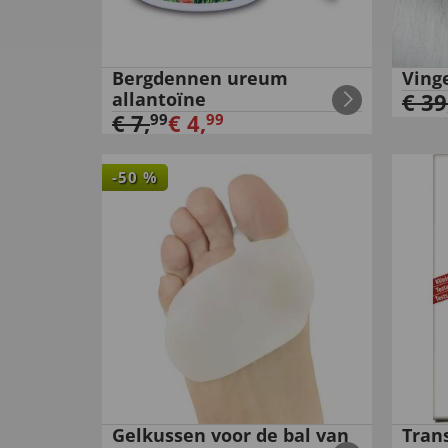
Bergdennen ureum
Ving
allantoïne
€
39
€
7
,
€
4
,
99
99
-
50
%
Gelkussen voor de bal van
Tran