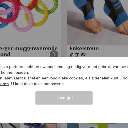
Berger muggenwerende
Enkelsteun
band
€
7
,
99
99
 onze partners hebben uw toestemming nodig voor het gebruik van uw 
e kunnen bieden.
ken, aanvaardt u snel en eenvoudig alle cookies, als alternatief kunt u o
teren
. U kunt deze tekst aanpassen
Ik weiger