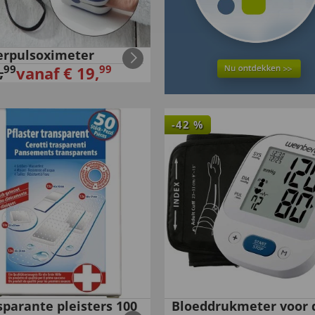
erpulsoximeter
,
99
99
vanaf
€
19
,
-
42
%
sparante pleisters 100
Bloeddrukmeter voor 