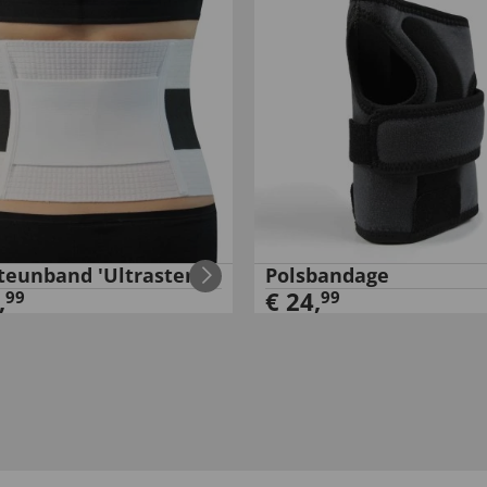
teunband 'Ultrasterk'
Polsbandage
,
€
24
,
99
99