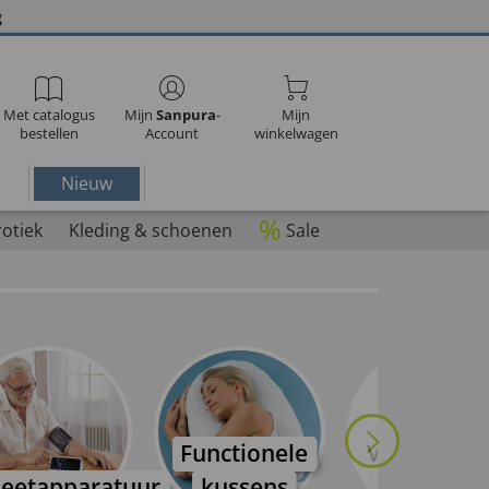
g
Met catalogus
Mijn
Sanpura
-
Mijn
bestellen
Account
winkelwagen
Nieuw
%
rotiek
Kleding & schoenen
Sale
Functionele
Voetverzor
eetapparatuur
kussens
producte