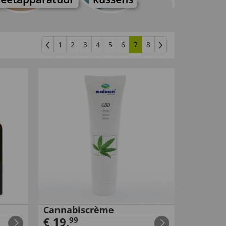
1
2
3
4
5
6
7
8
Cannabiscrème
€
19
,
99