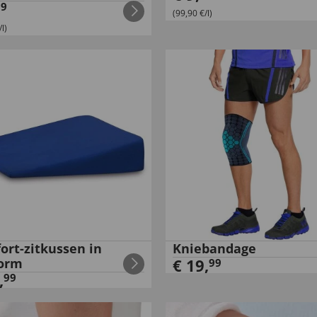
99
(99,90 €/l)
l)
ort-zitkussen in
Kniebandage
orm
€
19
,
99
,
99