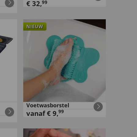
€
32
,
99
NIEUW
Voetwasborstel
99
vanaf
€
9
,