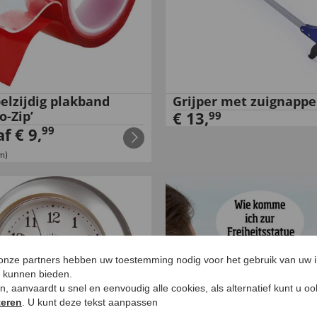
elzijdig plakband
Grijper met zuignapp
o-Zip’
€
13
,
99
99
af
€
9
,
m)
 onze partners hebben uw toestemming nodig voor het gebruik van uw 
e kunnen bieden.
ken, aanvaardt u snel en eenvoudig alle cookies, als alternatief kunt u o
teren
. U kunt deze tekst aanpassen