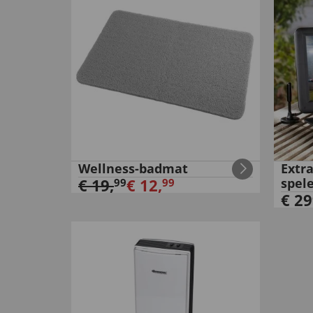
Wellness-badmat
Extra
€
19
,
€
12
,
spel
99
99
€
29