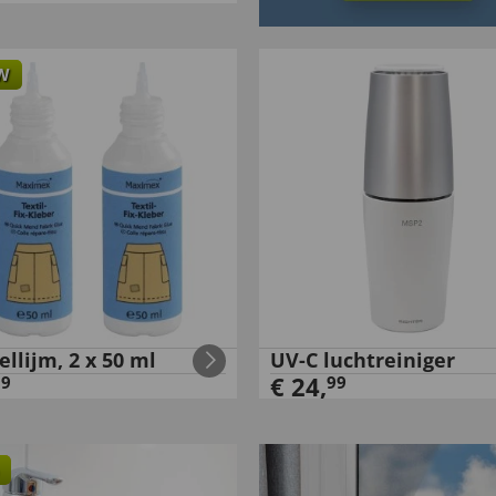
W
ellijm, 2 x 50 ml
UV-C luchtreiniger
€
24
,
99
99