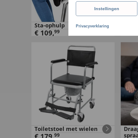
Instellingen
Sta-ophulp
Led-
Privacyverklaring
€
109
,
€
19
99
Toiletstoel met wielen
Draa
€
179
,
spra
99