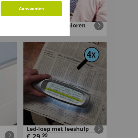
Aanvaarden
at
Bestek voor senioren
€
19
,
€
14
,
95
99
Led-loep met leeshulp
€
29
,
99