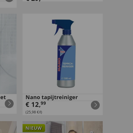
et
Nano tapijtreiniger
€
12
,
99
(25,98 €/l)
NIEUW