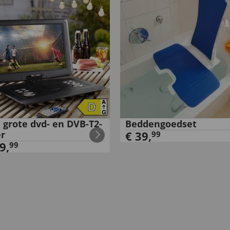
 grote dvd- en DVB-T2-
Beddengoedset
er
€
39
,
99
9
,
99