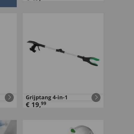
Grijptang 4-in-1
€
19
,
99