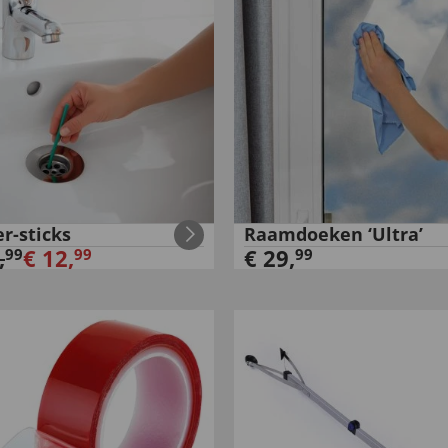
r-sticks
Raamdoeken ‘Ultra’
,
€
12
,
€
29
,
99
99
99