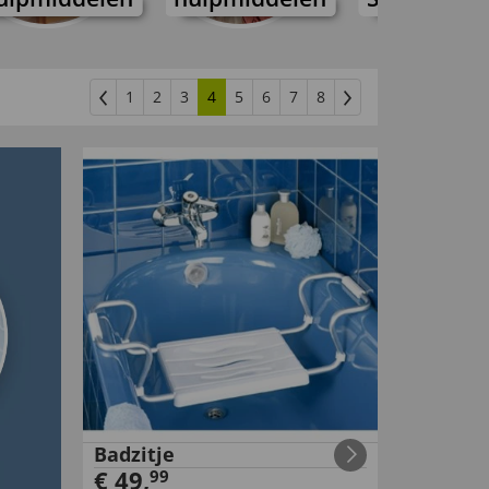
1
2
3
4
5
6
7
8
Badzitje
€
49
,
99