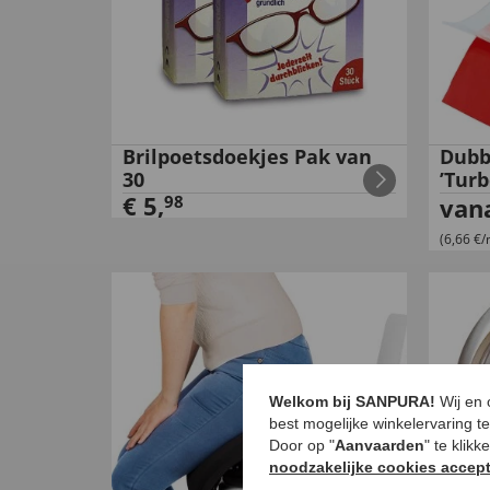
Brilpoetsdoekjes Pak van
Dubb
30
’Turb
€
5
,
98
van
(6,66 €/
Welkom bij SANPURA!
Wij en
best mogelijke winkelervaring t
Door op "
Aanvaarden
" te klik
noodzakelijke cookies accep