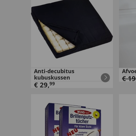
Anti-decubitus
Afvoe
kubuskussen
€
19
€
29
,
99