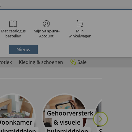
g
Met catalogus
Mijn
Sanpura
-
Mijn
bestellen
Account
winkelwagen
Nieuw
%
rotiek
Kleding & schoenen
Sale
Gehoorversterkers
oonkamer
& visuele
ulpmiddelen
hulpmiddelen
Schoonma