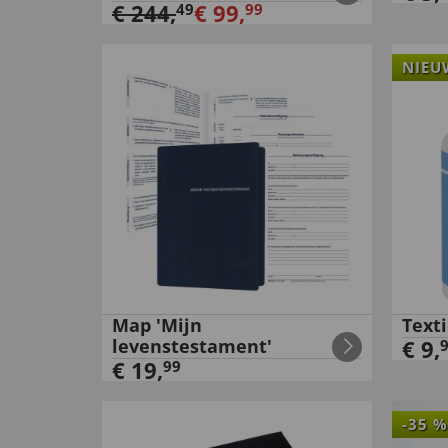
€
244
,
€
99
,
49
99
NIEU
Map 'Mijn
Texti
levenstestament'
€
9
,
€
19
,
99
-
35
%