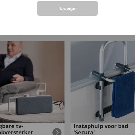
Ik weiger
verlichte wekker
Mobiel vertaalappara
,
€
14
,
€
369
,
99
99
00
gbare tv-
Instaphulp voor bad
akversterker
'Secura'