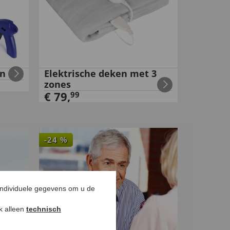
en
Elektrische deken met 3
zones
€
79
,
99
-
24
%
individuele gegevens om u de
ok alleen
technisch