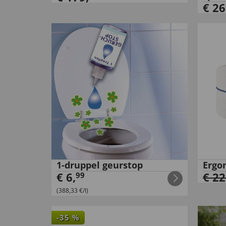
€
26
1-druppel geurstop
Ergo
€
6
,
€
22
99
(388,33 €/l)
-
35
%