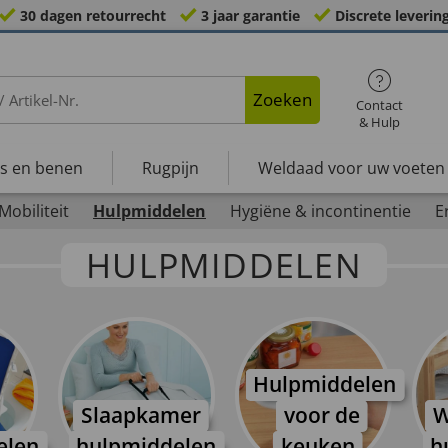
30 dagen retourrecht
3 jaar garantie
Discrete leverin
Zoeken
Contact
& Hulp
s en benen
Rugpijn
Weldaad voor uw voeten
Mobiliteit
Hulpmiddelen
Hygiëne & incontinentie
E
HULPMIDDELEN
Hulpmiddelen
Slaapkamer
voor de
W
elen
hulpmiddelen
keuken
h