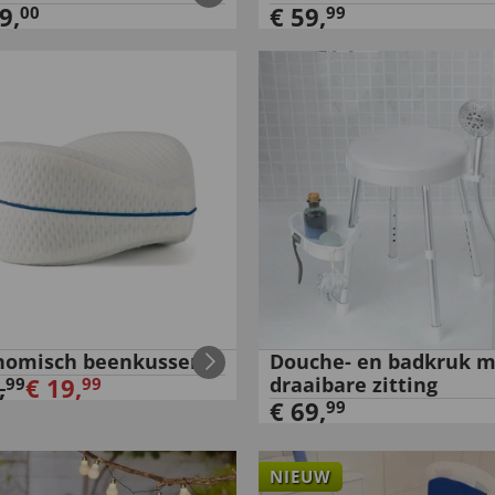
9
,
€
59
,
00
99
nomisch beenkussen
Douche- en badkruk m
,
€
19
,
draaibare zitting
99
99
€
69
,
99
NIEUW