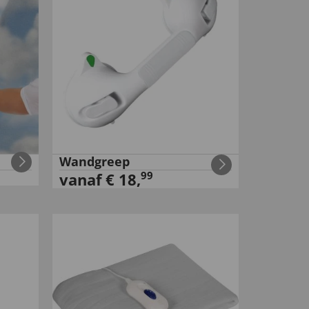
Wandgreep
99
vanaf
€
18
,