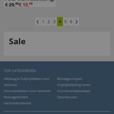
€
29
,
99
€
19
,
99
1
2
3
4
5
6
Sale
TOP CATEGORIEËN
Alledaagse hulpmiddelen voor
Bandages kopen
senioren
Vrijetijdskleding heren
Hoorversterkers voor senioren
Incontinentiebroekjes
Massagestoelen
Steunkousen
Verbandmateriaal