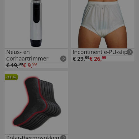
Neus- en
Incontinentie-PU-slip
oorhaartrimmer
€
29
,
99
€
26
,
99
€
19
,
99
€
9
,
99
-
33
%
Polar-thermosokken