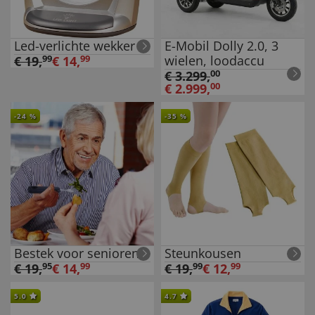
Led-verlichte wekker
E-Mobil Dolly 2.0, 3
wielen, loodaccu
€
19
,
99
€
14
,
99
€
3.299
,
00
€
2.999
,
00
-
24
%
-
35
%
Bestek voor senioren
Steunkousen
€
19
,
95
€
14
,
99
€
19
,
99
€
12
,
99
5.0
4.7