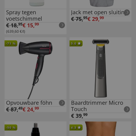
Spray tegen
Jack met open sluiting
voetschimmel
€
75
,
95
€
29
,
99
€
18
,
95
€
15
,
99
(639,60 €/l)
-
71
%
5.0
Opvouwbare föhn
Baardtrimmer Micro
Touch
€
87
,
49
€
24
,
99
€
39
,
99
-
50
%
4.3