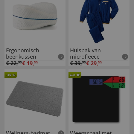
Ergonomisch
Huispak van
beenkussen
microfleece
€
22
,
99
€
19
,
99
€
39
,
99
€
29
,
99
-
35
%
4.8
Wellness-badmat
Weegschaal met