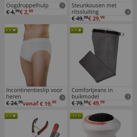
Oogdruppelhulp
Steunkousen met
ritssluiting
€
4
,
99
€
2
,
99
€
49
,
99
€
29
,
99
4.6
4.4
Incontinentieslip voor
Comfortjeans in
heren
buikmodel
€
24
,
99
99
€
79
,
99
€
49
,
99
vanaf
€
19
,
4.4
-
25
%