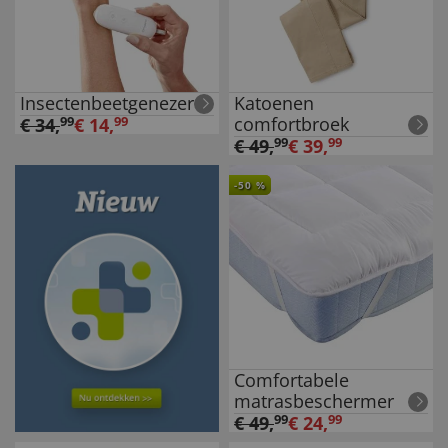
Insectenbeetgenezer
Katoenen
comfortbroek
€
34
,
99
€
14
,
99
€
49
,
99
€
39
,
99
-
50
%
Comfortabele
matrasbeschermer
€
49
,
99
€
24
,
99