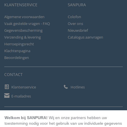
KLANTENSERVICE
SANPURA
Algemene voorwaarden
Colofon
Vaak gestelde vragen - FAQ
Over ons
Gegevensbescherming
Nieuwsbrief
Verzending & levering
Catalogus aanvragen
Herroepingsrecht
Klachtenpagina
Beoordelingen
CONTACT
Klantenservice
Hotlines
E-mailadres
BETAALMETHODEN
Welkom bij SANPURA!
Wij en onze partners hebben uw
toestemming nodig voor het gebruik van uw individuele gegevens