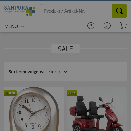
MENU
SALE
Sorteren volgens:
Kiezen
5.0
-
9
%