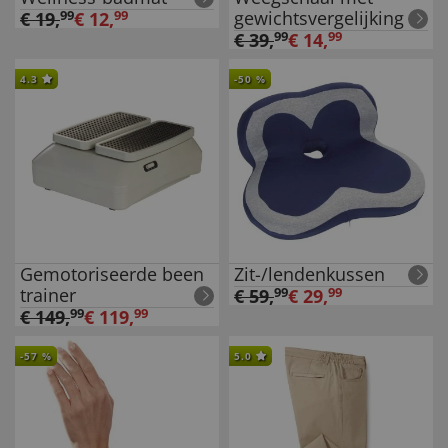
gewichtsvergelijking
€
19
,
99
€
12
,
99
€
39
,
99
€
14
,
99
4.3
-
50
%
Gemotoriseerde been
Zit-/lendenkussen
trainer
€
59
,
99
€
29
,
99
€
149
,
99
€
119
,
99
-
57
%
5.0