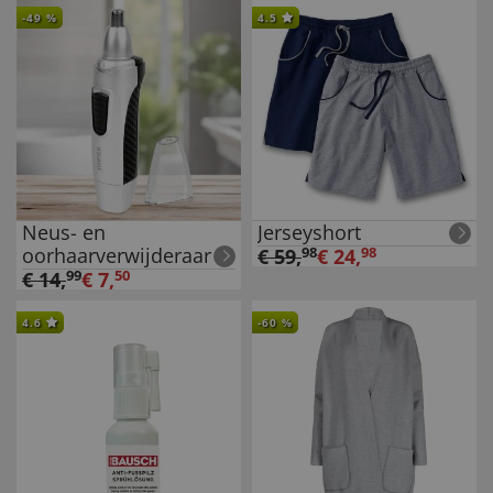
-
49
%
4.5
Neus- en
Jerseyshort
oorhaarverwijderaar
€
59
,
98
€
24
,
98
€
14
,
99
€
7
,
50
4.6
-
60
%