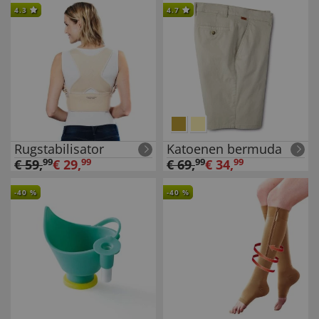
4.3
4.7
Rugstabilisator
Katoenen bermuda
€
59
,
99
€
29
,
99
€
69
,
99
€
34
,
99
-
40
%
-
40
%