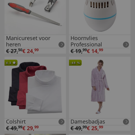
Manicureset voor
Hoornvlies
heren
Professional
€
27
,
50
€
24
,
99
€
19
,
99
€
14
,
99
4.3
-
48
%
Colshirt
Damesbadjas
€
49
,
99
€
29
,
99
€
49
,
99
€
25
,
99